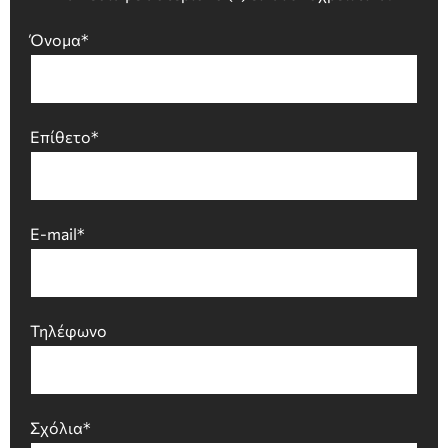
Όνομα*
Επίθετο*
E-mail*
Τηλέφωνο
Σχόλια*