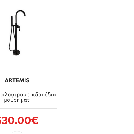
ARTEMIS
α λουτρού επιδαπέδια
μαύρη ματ
530.00€