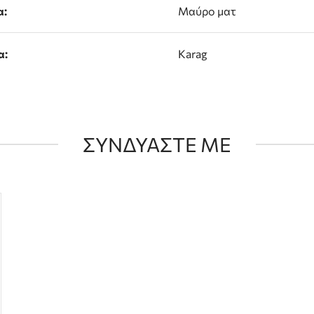
α:
Μαύρο ματ
α:
Karag
ΣΥΝΔΥΑΣΤΕ ΜΕ