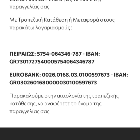
παραγγελίας σας.
ΕΠΙΠΛΑ ΜΠΑΝΙΟΥ
Με Τραπεζική Κατάθεση ή Μεταφορά στους
ΠΟΡΤΕΣ
παρακάτω λογαριασμούς :
ΤΖΑΚΙ
ΠΕΙΡΑΙΩΣ: 5754-064346-787 - IBAN:
GR7301727540005754064346787
EUROBANK: 0026.0168.03.0100597673 - IBAN:
GR0302601680000030100597673
Παρακαλούμε στην αιτιολογία της τραπεζικής
κατάθεσης, να αναφέρετε το όνομα της
παραγγελίας σας