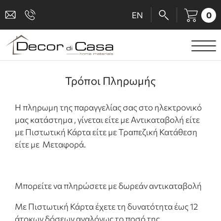
0
EN
ΕΙΔΗ ΥΓΙΕΙΝΗΣ
Τρόποι Πληρωμής
ΜΠΑΤΑΡΙΕΣ
Η πληρωμη της παραγγελίας σας στο ηλεκτρονικό
ΠΛΑΚΑΚΙΑ
μας κατάστημα , γίνεται είτε με Αντικαταβολή είτε
με Πιστωτική Κάρτα είτε με Τραπεζική Κατάθεση
ΚΑΜΠΙΝΕΣ
είτε με Μεταφορά.
ΑΞΕΣΟΥΑΡ ΜΠΑΝΙΟΥ
ΚΟΥΖΙΝΑ
Μπορείτε να πληρώσετε με δωρεάν αντικαταβολή
Με Πιστωτική Κάρτα έχετε τη δυνατότητα έως 12
ΑΜΕΑ
άτοκων δόσεων αναλόγως το ποσό της