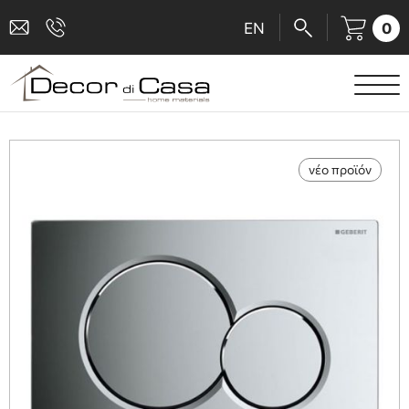
0
EN
ΕΙΔΗ ΥΓΙΕΙΝΗΣ
ΜΠΑΤΑΡΙΕΣ
νέο προϊόν
ΠΛΑΚΑΚΙΑ
ΚΑΜΠΙΝΕΣ
ΑΞΕΣΟΥΑΡ ΜΠΑΝΙΟΥ
ΚΟΥΖΙΝΑ
ΑΜΕΑ