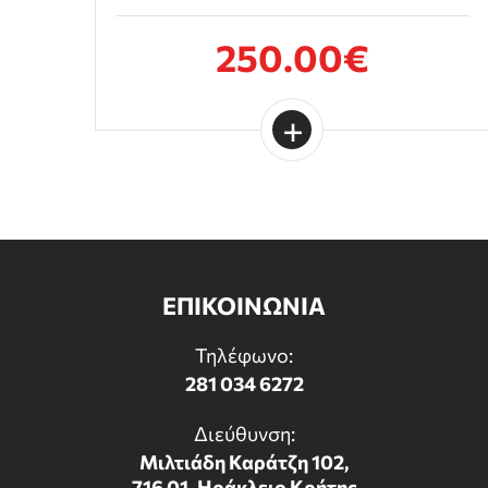
250.00€
ΕΠΙΚΟΙΝΩΝΙΑ
Τηλέφωνο:
281 034 6272
Διεύθυνση:
Μιλτιάδη Καράτζη 102,
716 01, Ηράκλειο Κρήτης