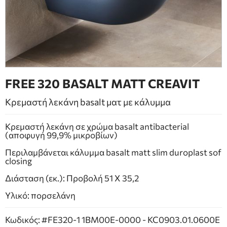
ΕΠΙΠΛΑ ΜΠΑΝΙΟΥ
ΠΟΡΤΕΣ
ΤΖΑΚΙ
FREE 320 BASALT MATT CREAVIT
Κρεμαστή λεκάνη basalt ματ με κάλυμμα
Κρεμαστή λεκάνη σε χρώμα basalt antibacterial
(αποφυγή 99,9% μικροβίων)
Περιλαμβάνεται κάλυμμα basalt matt slim duroplast sof
closing
Διάσταση (εκ.): Προβολή 51 Χ 35,2
Υλικό: πορσελάνη
Κωδικός: #FE320-1 1BM00E-0000 - KC0903.01.0600E