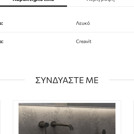
α:
Λευκό
α:
Creavit
ΣΥΝΔΥΑΣΤΕ ΜΕ