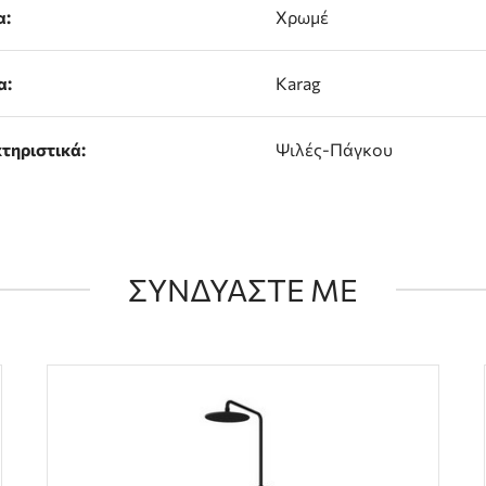
α:
Χρωμέ
α:
Karag
τηριστικά:
Ψιλές-Πάγκου
ΣΥΝΔΥΑΣΤΕ ΜΕ