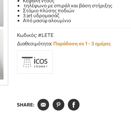
Κεφαλή ντους
τηλέφωνο με σπιράλ και βάση στήριξης
Στόμιο πλύσης ποδιών
3 jet υδρομασάζ
Από μασίφ αλουμίνιο
Κωδικός: #LETE
Διαθεσιμότητα:
Παράδοση σε 1 - 3 ημέρες
SHARE: