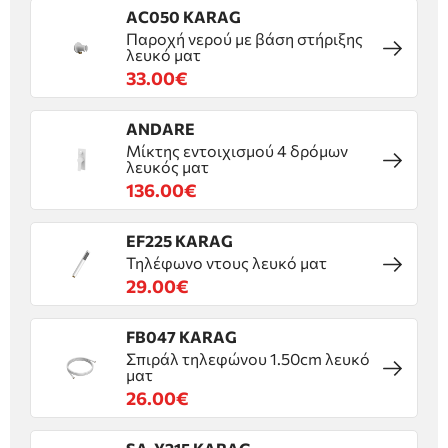
AC050 KARAG
Παροχή νερού με βάση στήριξης
λευκό ματ
33.00€
ANDARE
Μίκτης εντοιχισμού 4 δρόμων
λευκός ματ
136.00€
EF225 KARAG
Τηλέφωνο ντους λευκό ματ
29.00€
FB047 KARAG
Σπιράλ τηλεφώνου 1.50cm λευκό
ματ
26.00€