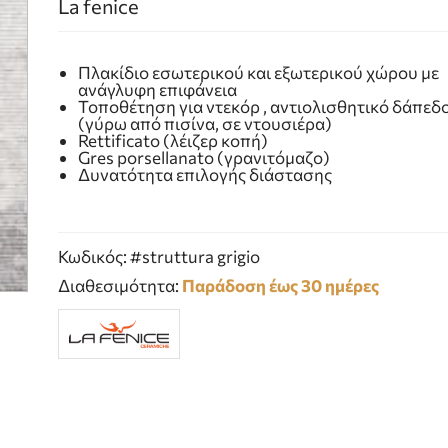
La fenice
Πλακίδιο εσωτερικού και εξωτερικού χώρου με
ανάγλυφη επιφάνεια
Τοποθέτηση για ντεκόρ , αντιολισθητικό δάπεδ
(γύρω από πισίνα, σε ντουσιέρα)
Rettificato (λέιζερ κοπή)
Gres porsellanato (γρανιτόμαζο)
Δυνατότητα επιλογής διάστασης
Κωδικός: #struttura grigio
Διαθεσιμότητα:
Παράδοση έως 30 ημέρες