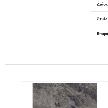
Διάστ
Στυλ:
Επιφά