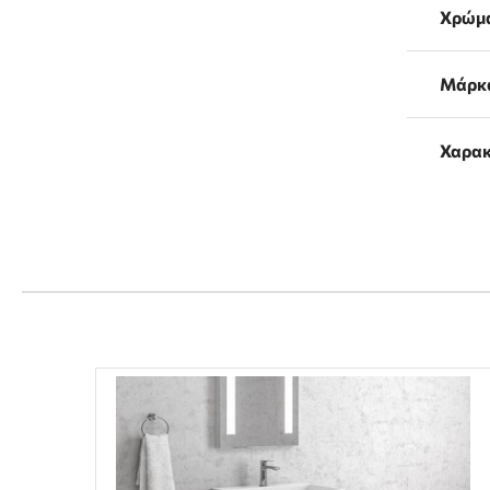
Χρώμ
Μάρκ
Χαρακ