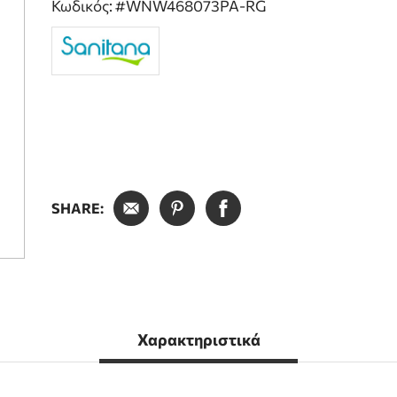
Κωδικός: #WNW468073PA-RG
SHARE:
Χαρακτηριστικά