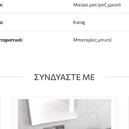
α:
Μαύρο ματ/ροζ χρυσό
α:
Karag
τηριστικά:
Μπαταρίες μπιντέ
ΣΥΝΔΥΑΣΤΕ ΜΕ