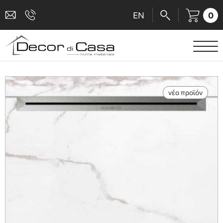
0
EN
ΕΙΔΗ ΥΓΙΕΙΝΗΣ
ΜΠΑΤΑΡΙΕΣ
νέο προϊόν
ΠΛΑΚΑΚΙΑ
ΚΑΜΠΙΝΕΣ
ΑΞΕΣΟΥΑΡ ΜΠΑΝΙΟΥ
ΚΟΥΖΙΝΑ
ΑΜΕΑ